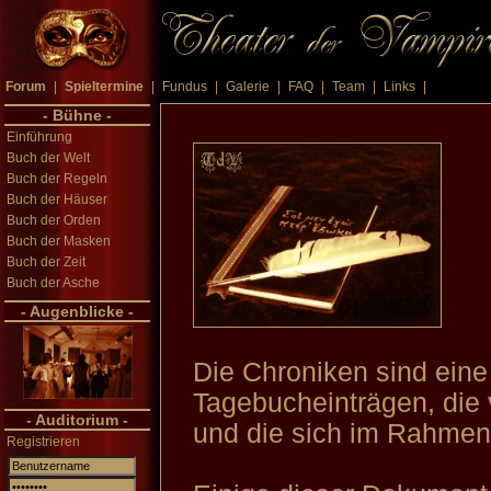
Forum
|
Spieltermine
|
Fundus
|
Galerie
|
FAQ
|
Team
|
Links
|
- Bühne -
Einführung
Buch der Welt
Buch der Regeln
Buch der Häuser
Buch der Orden
Buch der Masken
Buch der Zeit
Buch der Asche
- Augenblicke -
Die Chroniken sind eine
Tagebucheinträgen, die
- Auditorium -
und die sich im Rahmen
Registrieren