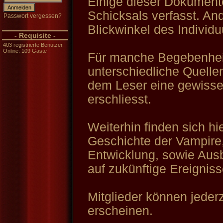
Einige dieser Dokumen
Schicksals verfasst. An
Passwort vergessen?
Blickwinkel des Individ
- Requisite -
403 registrierte Benutzer.
Online: 109 Gäste
Für manche Begebenhei
unterschiedliche Quelle
dem Leser eine gewisse
erschliesst.
Weiterhin finden sich hi
Geschichte der Vampire,
Entwicklung, sowie Au
auf zukünftige Ereigniss
Mitglieder können jederz
erscheinen.