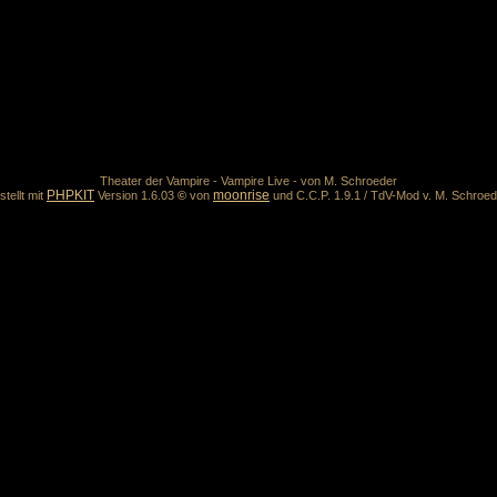
Theater der Vampire - Vampire Live - von M. Schroeder
PHPKIT
moonrise
stellt mit
Version 1.6.03
©
von
und C.C.P. 1.9.1 / TdV-Mod v. M. Schroed