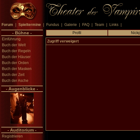
Forum
|
Spieltermine
|
Fundus
|
Galerie
|
FAQ
|
Team
|
Links
|
- Bühne -
Profil
Nick
Einführung
Zugriff verweigert
Buch der Welt
Buch der Regeln
Buch der Häuser
Buch der Orden
Buch der Masken
Buch der Zeit
Buch der Asche
- Augenblicke -
- Auditorium -
Registrieren