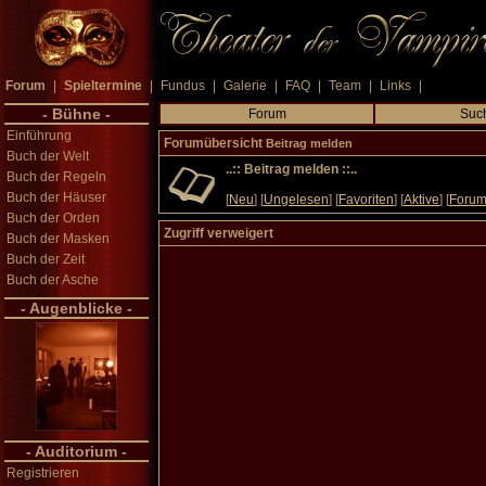
Forum
|
Spieltermine
|
Fundus
|
Galerie
|
FAQ
|
Team
|
Links
|
- Bühne -
Forum
Suc
Einführung
Forumübersicht
Beitrag melden
Buch der Welt
..:: Beitrag melden ::..
Buch der Regeln
Buch der Häuser
[
Neu
] [
Ungelesen
] [
Favoriten
] [
Aktive
] [
Forum
Buch der Orden
Zugriff verweigert
Buch der Masken
Buch der Zeit
Buch der Asche
- Augenblicke -
- Auditorium -
Registrieren