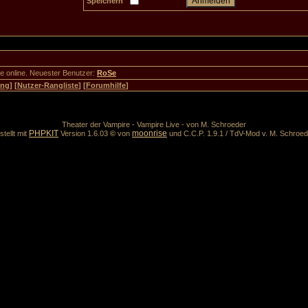
Speichern
ste online. Neuester Benutzer:
RoSe
ung
] [
Nutzer-Rangliste
] [
Forumhilfe
]
Theater der Vampire - Vampire Live - von M. Schroeder
PHPKIT
moonrise
stellt mit
Version 1.6.03
©
von
und C.C.P. 1.9.1 / TdV-Mod v. M. Schroed