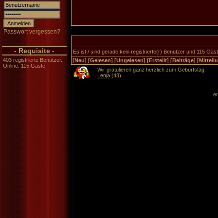
Passwort vergessen?
- Requisite -
Es ist / sind gerade kein registrierte(r) Benutzer und 115 Gä
403 registrierte Benutzer.
[
Neu
] [
Gelesen
] [
Ungelesen
] [
Erstellt
] [
Beiträge
] [
Mitteil
Online: 115 Gäste
Wir gratulieren ganz herzlich zum Geburtstag:
Lenja
(43)
er